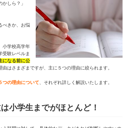
のかしら？」
」
るべきか、お悩
、小学校高学年
学受験レベルま
生になる前に公
理由はさまざまですが、主に５つの理由に絞られます。
５つの理由について
、
それぞれ詳しく解説いたします。
文は小学生までがほとんど！