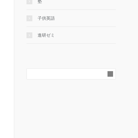
塾
子供英語
進研ゼミ