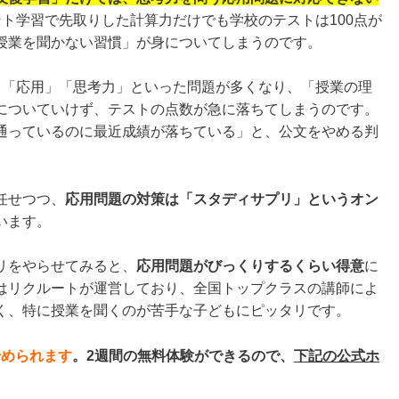
ト学習で先取りした計算力だけでも学校のテストは100点が
授業を聞かない習慣」が身についてしまうのです。
」「応用」「思考力」といった問題が多くなり、「授業の理
についていけず、テストの点数が急に落ちてしまうのです。
通っているのに最近成績が落ちている」と、公文をやめる判
任せつつ、
応用問題の対策は「スタディサプリ」というオン
います。
リをやらせてみると、
応用問題がびっくりするくらい得意
に
はリクルートが運営しており、全国トップクラスの講師によ
く、特に授業を聞くのが苦手な子どもにピッタリです。
始められます
。
2週間の無料体験ができるので、
下記の公式ホ
。